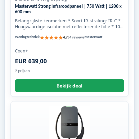
Masterwatt Strong infraroodpaneel | 750 Watt | 1200 x
600 mm
Belangrijkste kenmerken * Soort IR-straling: IR-C *
Hoogwaardige isolatie met reflecterende folie * 10
jaar garanti...
★★★★★
Woningtechniek
Masterwatt
4,7
54 reviews
Coen+
EUR 639,00
2 prijzen
Bekijk deal