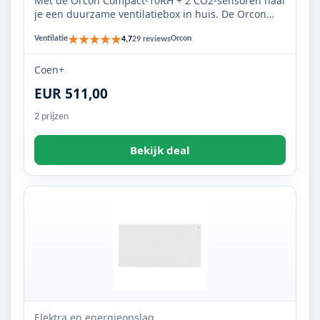
Met de Orcon Compact-10RH + 2 CO2-sensoren haal
je een duurzame ventilatiebox in huis. De Orcon
Compact-10RH heeft ...
★★★★★
Ventilatie
Orcon
4,7
29 reviews
Coen+
EUR 511,00
2 prijzen
Bekijk deal
Elektra en energieopslag