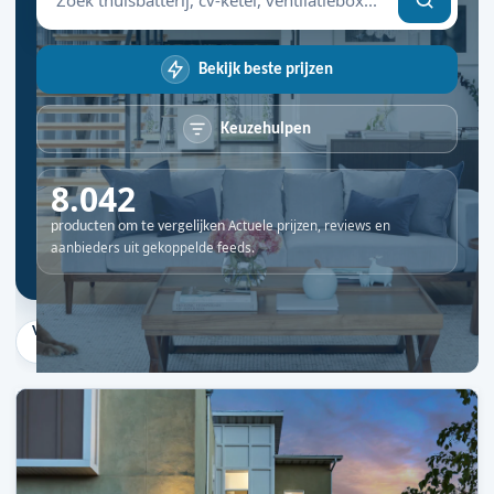
Bekijk beste prijzen
Keuzehulpen
8.042
Actuele prijzen, reviews en
producten om te vergelijken
aanbieders uit gekoppelde feeds.
Verwarming
Zonne-energie
Slim huis
Veiligheid
Comfo