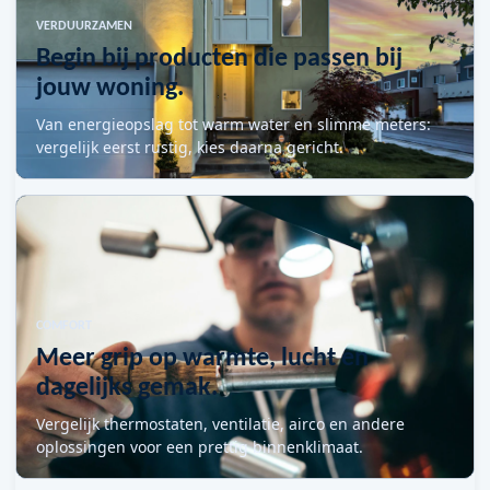
VERDUURZAMEN
Begin bij producten die passen bij
jouw woning.
Van energieopslag tot warm water en slimme meters:
vergelijk eerst rustig, kies daarna gericht.
COMFORT
Meer grip op warmte, lucht en
dagelijks gemak.
Vergelijk thermostaten, ventilatie, airco en andere
oplossingen voor een prettig binnenklimaat.