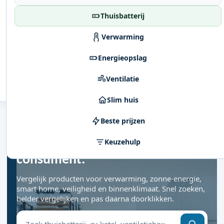
Thuisbatterij
Verwarming
Energieopslag
Ventilatie
Slim huis
Beste prijzen
VOOR SLIMME KEUZES IN HUIS
Keuzehulp
E-Consument voor de duurzame
consument.
Vergelijk producten voor verwarming, zonne-energie,
smart home, veiligheid en binnenklimaat. Snel zoeken,
helder vergelijken en pas daarna doorklikken.