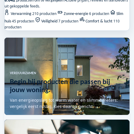
Actuele prijzen, reviews en aanbieders
producten om te vergelijken
uit gekoppelde feeds.
210 producten
6 producten
Verwarming
Zonne-energie
Slim
45 producten
7 producten
110
huis
Veiligheid
Comfort & lucht
producten
VERDUURZAMEN
Begin bij producten die passen bij
jouw woning.
Van energieopslag tot warm water en slimme meters:
vergelijk eerst rustig, kies daarna gericht.