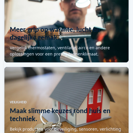
COMFORT
Meer grip op warmte, lucht en
dagelijks gemak.
Vergelijk thermostaten, ventilatie, airco en andere
oplossingen voor een prettig binnenklimaat.
VEILIGHEID
Maak slimme keuzes rond huis en
techniek.
Bekijk producten voor beveiliging, sensoren, verlichting